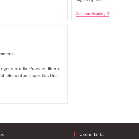
Continue Reading
omments
teger nec odio. Praesent libero.
 nibh elementum imperdiet. Duis
es
Useful Links