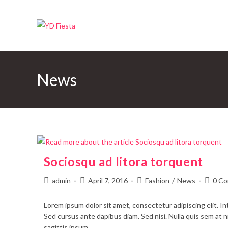
News
Sociosqu ad litora torquent
admin
April 7, 2016
Fashion
/
News
0 C
Lorem ipsum dolor sit amet, consectetur adipiscing elit. In
Sed cursus ante dapibus diam. Sed nisi. Nulla quis sem at
sagittis ipsum.…