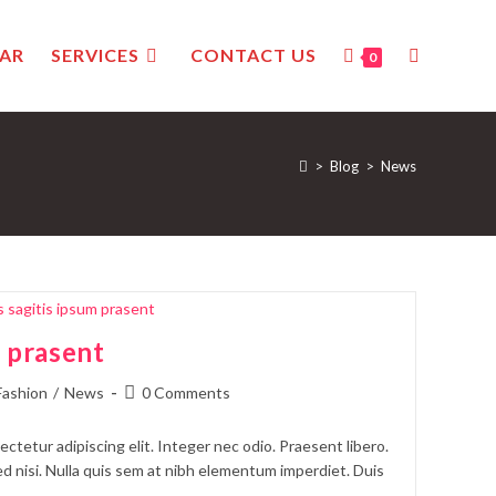
AR
SERVICES
CONTACT US
0
>
Blog
>
News
m prasent
Fashion
/
News
0 Comments
ctetur adipiscing elit. Integer nec odio. Praesent libero.
d nisi. Nulla quis sem at nibh elementum imperdiet. Duis