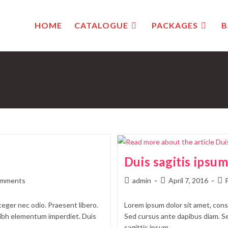
HOME
CATALOGUE
PACKAGES
B
Duis sagitis ipsu
omments
admin
April 7, 2016
teger nec odio. Praesent libero.
Lorem ipsum dolor sit amet, conse
 nibh elementum imperdiet. Duis
Sed cursus ante dapibus diam. Se
sagittis ipsum.…